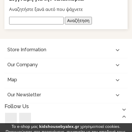
Αναζητήστε ξανά αυτό που ψάχνετε
Αναζήτηση

Store Information

Our Company

Map

Our Newsletter
Follow Us


Facebook
Instagram
Το e-shop μας
kidshousebyalex.gr
χρησιμοποιεί cookies.
Προχωρώντας στο περιεχόμενο, συναινείτε με την αποδοχή τους.