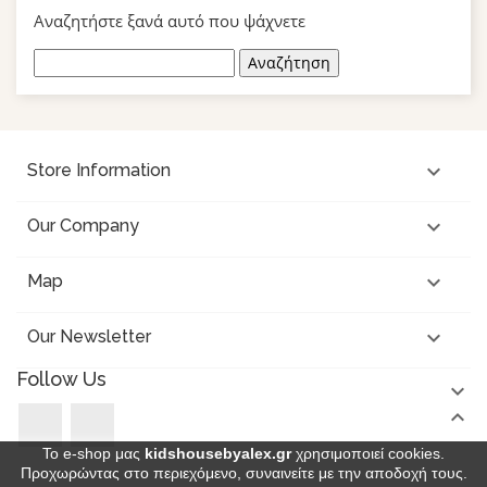
Αναζητήστε ξανά αυτό που ψάχνετε
Αναζήτηση

Store Information

Our Company

Map

Our Newsletter
Follow Us


Facebook
Instagram
Το e-shop μας
kidshousebyalex.gr
χρησιμοποιεί cookies.
Προχωρώντας στο περιεχόμενο, συναινείτε με την αποδοχή τους.