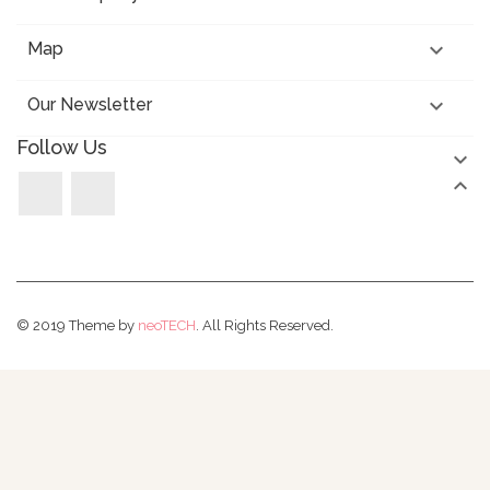

Map

Our Newsletter
Follow Us


Facebook
Instagram
© 2019 Theme by
neoTECH
. All Rights Reserved.