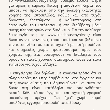
Το www.kidshousebyalex.gr ουδεμία ευθύνη φέρει
για άμεση ή έμμεση, θετική ή αποθετική ζημία που
μπορεί να προκύψει από την έλλειψη ικανότητας
χρήσης της ιστοσελίδας, καθώς και από τυχόν
διακοπές, ελαττώματα ή καθυστερήσεις στη
λειτουργία του ιστότοπου ή στη διαβίβαση μέσω
αυτής πληροφοριών στο διαδίκτυο. Για την καλύτερη
λειτουργία του, το www.kidshousebyalex.gr είναι
δυνατόν να ανανεώνει, τροποποιεί και να βελτιώνει
την ιστοσελίδα του και τα σχετικά με αυτή προϊόντα
και υπηρεσίες χωρίς προειδοποίηση προς τους
χρήστες της. Σας συστήνουμε να διαβάζετε τους
όρους σε τακτά χρονικά διαστήματα ώστε να είστε
ενήμεροι για τυχόν αλλαγές.
Η επιχείρηση δεν δηλώνει με κανέναν τρόπο ότι οι
πληροφορίες που περιλαμβάνονται στα έγγραφα και
στις ανακοινώσεις που δημοσιεύονται σ’ αυτό το
διακομιστή είναι κατάλληλα για οποιονδήποτε
σκοπό. Κάθε τέτοιο έγγραφο και σχετική γραφική
απεικόνιση παρέχεται "ως έχει" χωρίς καμιά
απολύτως εγγύηση οποιουδήποτε είδους.