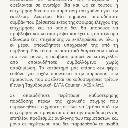
οφείλονται σε ανωτέρα βία και ως εκ τούτου η
επιχείρηση δικαιούται παράταση του χρόνου για την
εκτέλεση. Ανωτέρα Βία σημαίνει οποιοδήποτε
συμβάν που βρίσκεται εκτός της σφαίρας ελέγχου της
επιχείρησης και το οποίο δεν θα μπορούσε να
προβλέψει και να αποτρέψει και έχει ως αποτέλεσμα
αδυναμία της επιχείρησης να εκπληρώσει, εν όλω ή
εν μέρει, οποιαδήποτε υποχρέωσή της από τη
σύμβαση. Εάν τέτοια περιστατικά διαρκέσουν πλέον
του ενός μηνός, η σύμβαση μπορεί να καταγγελθεί
από οποιονδήποτε συμβαλλόμενο χωρίς
αποζημίωση. Το κατάστημά μας επίσης δεν φέρει
ευθύνη για τυχόν ασυνέπεια στην παράδοση των
προϊόντων, που οφείλεται σε καθυστερήσεις τρίτων
(Γενική Ταχυδρομική- ΕΛΤΑ Courier - ACS κ.λπ.).
Σε οποιαδήποτε περίπτωση καθυστέρησης
παράδοσης πέραν της χρονικής στιγμής που
συμφωνήθηκε, ο χρήστης οφείλει να ζητήσει από την
επιχείρηση να πραγματοποιήσει την παράδοση εντός
επιπλέον προθεσμίας ανάλογης των περιστάσεων και
μόνο σε περίπτωση που δεν παραδοθούν τα αγαθά