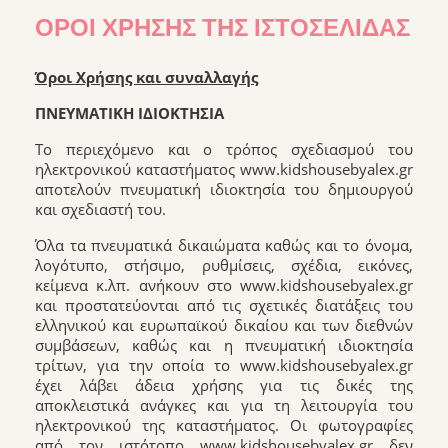
ΌΡΟΙ ΧΡΉΣΗΣ ΤΗΣ ΙΣΤΟΣΕΛΊΔΑΣ
Όροι Χρήσης και συναλλαγής
ΠΝΕΥΜΑΤΙΚΗ ΙΔΙOΚΤΗΣΙΑ
Το περιεχόμενο και ο τρόπος σχεδιασμού του
ηλεκτρονικού καταστήματος www.kidshousebyalex.gr
αποτελούν πνευματική ιδιοκτησία του δημιουργού
και σχεδιαστή του.
Όλα τα πνευματικά δικαιώματα καθώς και το όνομα,
λογότυπο, στήσιμο, ρυθμίσεις, σχέδια, εικόνες,
κείμενα κ.λπ. ανήκουν στο www.kidshousebyalex.gr
και προστατεύονται από τις σχετικές διατάξεις του
ελληνικού και ευρωπαϊκού δικαίου και των διεθνών
συμβάσεων, καθώς και η πνευματική ιδιοκτησία
τρίτων, για την οποία το www.kidshousebyalex.gr
έχει λάβει άδεια χρήσης για τις δικές της
αποκλειστικά ανάγκες και για τη λειτουργία του
ηλεκτρονικού της καταστήματος. Οι φωτογραφίες
από τον ιστότοπο www.kidshousebyalex.gr δεν