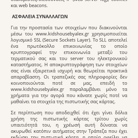
και web beacons.
ΑΣΦΑΛΕΙΑ ΣΥΝΑΛΛΑΓΩΝ
Για την προστασία των στοιχείων που διακινούνται
μέσω του www.kidshousebyalex.gr χρησιμοποιείται
λογισμικό SSL (Secure Sockets Layer). To SLL αποτελεί
ένα πρωτόκολλο επικοινωνίας το οποίο
κρυπτογραφεί την επικοινωνία μεταξύ του
τερματικού σας και του server του ηλεκτρονικού
καταστήματος. Η αποκρυπτογράφηση των στοιχείων
σας είναι εξαιρετικά ισχυρή και θεωρείται πρακτικά
απαραβίαστη. Oι τραπεζικές σας πληροφορίες δεν
κοινοποιούνται ποτέ σε μας, επειδή το
www.kidshousebyalex.gr παραλαμβάνει μόνο τα
χρήματα για την αγορά που κάνατε χωρίς ποτέ να
μαθαίνει τα στοιχεία της πιστωτικής σας κάρτας.
Σε περίπτωση που αποδειχθεί ότι έχει γίνει δόλια
χρήση της πιστωτικής κάρτας τρίτου χωρίς
υπαιτιότητά του, η χρέωσή αυτή δύναται να
ακυρωθεί κατόπιν αιτήματος στην Τράπεζα που έχει
εκδώσει την πιστωτική κάρτα, η οποία οφείλει να