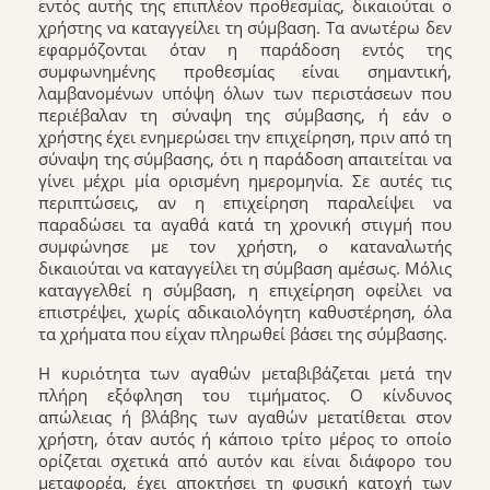
εντός αυτής της επιπλέον προθεσμίας, δικαιούται ο
χρήστης να καταγγείλει τη σύμβαση. Τα ανωτέρω δεν
εφαρμόζονται όταν η παράδοση εντός της
συμφωνημένης προθεσμίας είναι σημαντική,
λαμβανομένων υπόψη όλων των περιστάσεων που
περιέβαλαν τη σύναψη της σύμβασης, ή εάν ο
χρήστης έχει ενημερώσει την επιχείρηση, πριν από τη
σύναψη της σύμβασης, ότι η παράδοση απαιτείται να
γίνει μέχρι μία ορισμένη ημερομηνία. Σε αυτές τις
περιπτώσεις, αν η επιχείρηση παραλείψει να
παραδώσει τα αγαθά κατά τη χρονική στιγμή που
συμφώνησε με τον χρήστη, ο καταναλωτής
δικαιούται να καταγγείλει τη σύμβαση αμέσως. Μόλις
καταγγελθεί η σύμβαση, η επιχείρηση οφείλει να
επιστρέψει, χωρίς αδικαιολόγητη καθυστέρηση, όλα
τα χρήματα που είχαν πληρωθεί βάσει της σύμβασης.
Η κυριότητα των αγαθών μεταβιβάζεται μετά την
πλήρη εξόφληση του τιμήματος. Ο κίνδυνος
απώλειας ή βλάβης των αγαθών μετατίθεται στον
χρήστη, όταν αυτός ή κάποιο τρίτο μέρος το οποίο
ορίζεται σχετικά από αυτόν και είναι διάφορο του
μεταφορέα, έχει αποκτήσει τη φυσική κατοχή των