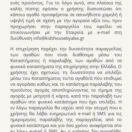
ενός προϊόντος. Για το λόγο αυτό, στα πλαίσια της
καλής πίστης εφόσον ο χρήστης διαπιστώσει ότι
κάποιο αγαθό προσφέρεται σε ασυνήθιστα χαμηλή ή
υψηλή τιμή σε σχέση με την αγοραία αξία του, πριν
προχωρήσει στην παραγγελία του, οφείλει να
επικοινωνήσει με την Εταιρεία με e-mail στη
διεύθυνση info@kidshousebyalex.gr
Η επιχείρηση παρέχει την δυνατότητα παραγγελίας
των αγαθών που είναι διαθέσιμα μέσω του
Καταστήματος ή παραλαβής των αγαθών από τα
φυσικά καταστήματα της επιχείρησης στην Ελλάδα. Ο
χρήστης έχει σχετικώς τη δυνατότητα να επιλέξει
μέσω του Καταστήματος το/τα αγαθό/ά που επιθυμεί
να αγοράσει καθώς και το κατάστημα παραλαβής του
προϊόντος αγοράς αποπληρώνοντας το τίμημα της
αγοράς με μετρητά ή κάρτα, κατά την παραλαβή των
αγαθών στο φυσικό κατάστημα που έχει επιλέξει. Η
εν λόγω παραγγελία θα ισχύει από την στιγμή που ο
χρήστης θα λάβει ενημερωτικό e-mail ή SMS για τις
ημερομηνίες παραλαβής της παραγγελίας από το
φυσικό κατάστημα και για όσο χρόνο αναφέρεται στο
εν λόγω e-mail ή SMS. Αν ο χρήστης δεν προσέλθει