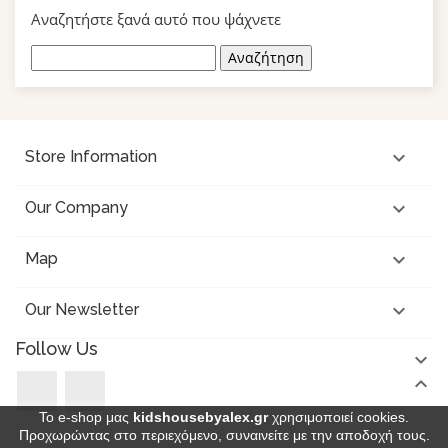
Αναζητήστε ξανά αυτό που ψάχνετε
Αναζήτηση

Store Information

Our Company

Map

Our Newsletter
Follow Us


Facebook
Instagram
Το e-shop μας
kidshousebyalex.gr
χρησιμοποιεί cookies.
Προχωρώντας στο περιεχόμενο, συναινείτε με την αποδοχή τους.