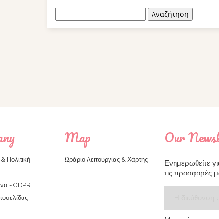
Αναζήτηση
any
Map
Our Newsl
& Πολιτική
Ωράριο Λειτουργίας & Χάρτης
Ενημερωθείτε για
τις προσφορές μ
να - GDPR
στοσελίδας