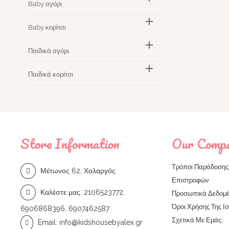
Baby αγόρι

Baby κορίτσι

Παιδικά αγόρι

Παιδικά κορίτσι
Store Information
Our Comp
Τρόποι Παράδοσης 
Μέτωνος 62, Χολαργός
Επιστροφών
Καλέστε μας:
2106523772,
Προσωπικά Δεδομέ
Όροι Χρήσης Της Ι
6906868396, 6907462587
Σχετικά Με Εμάς
Email:
info@kidshousebyalex.gr