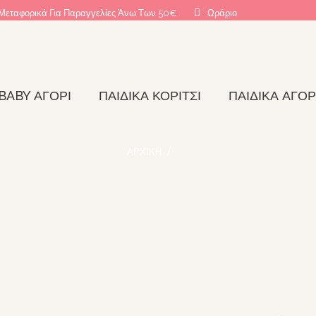
Μεταφορικά Για Παραγγελίες Άνω Των 50€
Ωράριο
BABY ΑΓΌΡΙ
ΠΑΙΔΙΚΆ ΚΟΡΊΤΣΙ
ΠΑΙΔΙΚΆ ΑΓΌΡ
ΑΡΧΙΚΉ