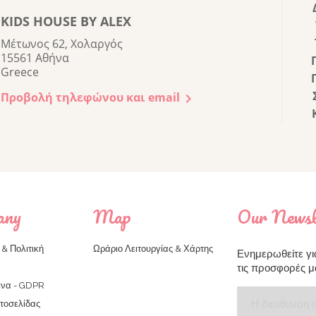
KIDS HOUSE BY ALEX
Μέτωνος 62, Χολαργός
15561 Αθήνα
Greece
Προβολή τηλεφώνου και email

any
Map
Our Newsl
& Πολιτική
Ωράριο Λειτουργίας & Χάρτης
Ενημερωθείτε για
τις προσφορές μ
να - GDPR
στοσελίδας